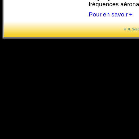
fréquences aérona
Pour en savoir +
© JL Sys